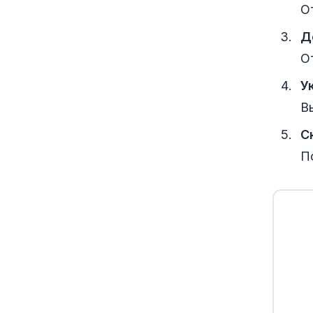
О
Д
О
У
В
С
П