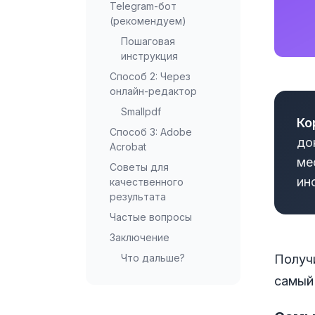
Telegram-бот
(рекомендуем)
Пошаговая
инструкция
Способ 2: Через
онлайн-редактор
Smallpdf
Ко
Способ 3: Adobe
до
Acrobat
ме
Советы для
ин
качественного
результата
Частые вопросы
Заключение
Получ
Что дальше?
самый