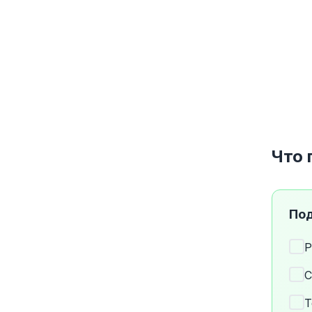
Что 
Под
P
С
T