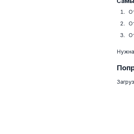
Самы
О
О
О
Нужна
Попр
Загруз