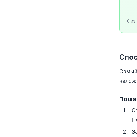
0 из
Спос
Самый
наложи
Поша
О
П
З