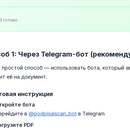
 3 готово
об 1: Через Telegram-бот (рекоменд
 простой способ — использовать бота, который а
т её на документ.
говая инструкция
ткройте бота
ерейдите в
@podpisalscan_bot
в Telegram
агрузите PDF