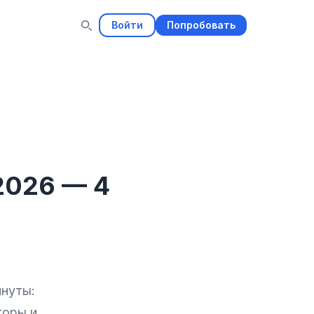
Войти
Попробовать
2026 — 4
инуты:
торы и