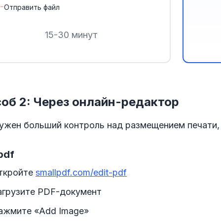
Отправить файл
15-30 минут
об 2: Через онлайн-редактор
нужен больший контроль над размещением печати,
pdf
ткройте
smallpdf.com/edit-pdf
агрузите PDF-документ
ажмите «Add Image»