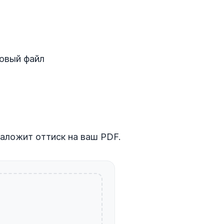
товый файл
наложит оттиск на ваш PDF.