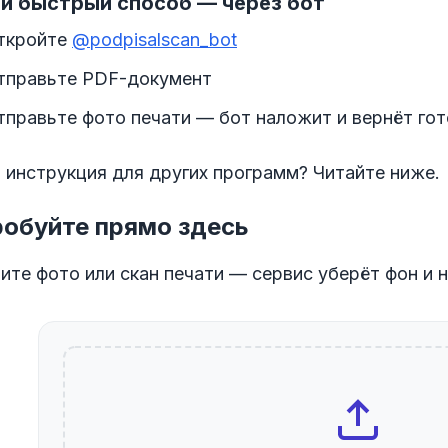
й быстрый способ — через бот
ткройте
@podpisalscan_bot
тправьте PDF-документ
тправьте фото печати — бот наложит и вернёт го
 инструкция для других программ? Читайте ниже.
обуйте прямо здесь
ите фото или скан печати — сервис уберёт фон и 