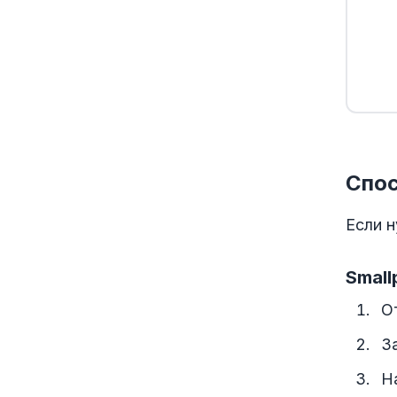
Спос
Если 
Small
О
З
Н