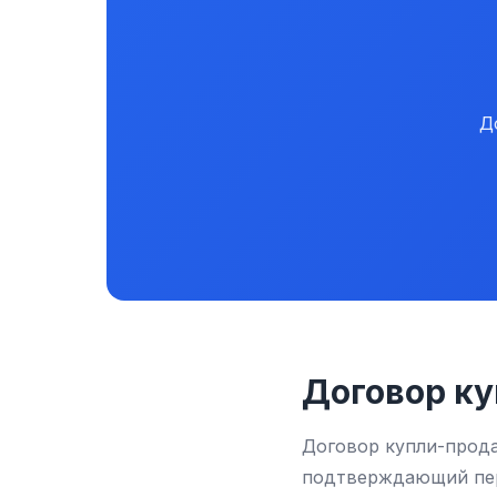
Д
Договор к
Договор купли-прод
подтверждающий пере