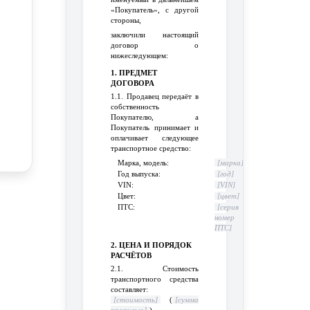
«Покупатель», с другой
стороны,
заключили настоящий
договор о
нижеследующем:
1. ПРЕДМЕТ
ДОГОВОРА
1.1. Продавец передаёт в
собственность
Покупателю, а
Покупатель принимает и
оплачивает следующее
транспортное средство:
Марка, модель:
[марка]
Год выпуска:
[год]
VIN:
[VIN]
Цвет:
[цвет]
ПТС:
[серия
номер
ПТС]
2. ЦЕНА И ПОРЯДОК
РАСЧЁТОВ
2.1. Стоимость
транспортного средства
составляет:
[стоимость]
(
[сумма