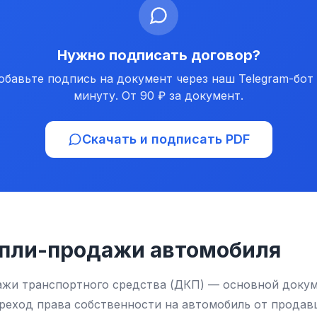
Нужно подписать договор?
обавьте подпись на документ через наш Telegram-бот 
минуту. От 90 ₽ за документ.
Скачать и подписать PDF
упли-продажи автомобиля
ажи транспортного средства (ДКП) — основной докум
ход права собственности на автомобиль от продавц