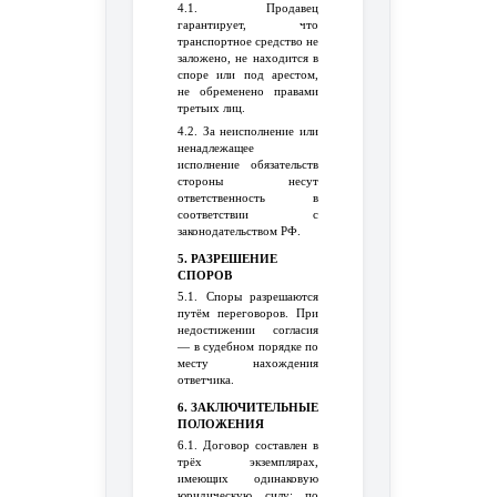
4.1. Продавец
гарантирует, что
транспортное средство не
заложено, не находится в
споре или под арестом,
не обременено правами
третьих лиц.
4.2. За неисполнение или
ненадлежащее
исполнение обязательств
стороны несут
ответственность в
соответствии с
законодательством РФ.
5. РАЗРЕШЕНИЕ
СПОРОВ
5.1. Споры разрешаются
путём переговоров. При
недостижении согласия
— в судебном порядке по
месту нахождения
ответчика.
6. ЗАКЛЮЧИТЕЛЬНЫЕ
ПОЛОЖЕНИЯ
6.1. Договор составлен в
трёх экземплярах,
имеющих одинаковую
юридическую силу: по