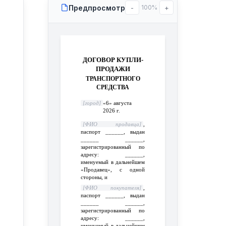
Предпросмотр
-
100%
+
ДОГОВОР КУПЛИ-
ПРОДАЖИ
ТРАНСПОРТНОГО
СРЕДСТВА
[город]
«6» августа
2026 г.
[ФИО продавца]
,
паспорт ______, выдан
______ ______,
зарегистрированный по
адресу: ______,
именуемый в дальнейшем
«Продавец», с одной
стороны, и
[ФИО покупателя]
,
паспорт ______, выдан
______ ______,
зарегистрированный по
адресу: ______,
именуемый в дальнейшем