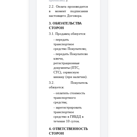
прописью]
).
2.2. Оплата производится
в момент подписания
настоящего Договора.
3. ОБЯЗАТЕЛЬСТВА
СТОРОН
3.1. Продавец обязуется:
- передать
транспортное
средство Покупателю;
- передать Покупателю
ключи,
регистрационные
документы (ПТС,
СТС), сервисную
книжку (при наличии).
3.2. Покупатель
обязуется:
- оплатить стоимость
транспортного
средства;
- зарегистрировать
транспортное
средство в ГИБДД в
течение 10 суток.
4. ОТВЕТСТВЕННОСТЬ
СТОРОН