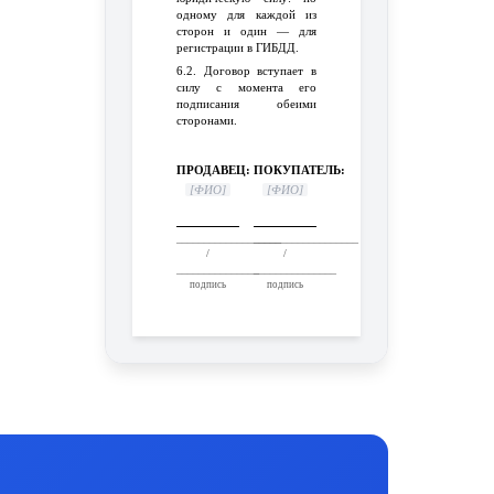
одному для каждой из
сторон и один — для
регистрации в ГИБДД.
6.2. Договор вступает в
силу с момента его
подписания обеими
сторонами.
ПРОДАВЕЦ:
ПОКУПАТЕЛЬ:
[ФИО]
[ФИО]
___________________
___________________
/
/
_______________
_______________
подпись
подпись