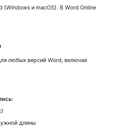
 (Windows и macOS). В Word Online
b
ля любых версий Word, включая
пись:
c)
нужной длины