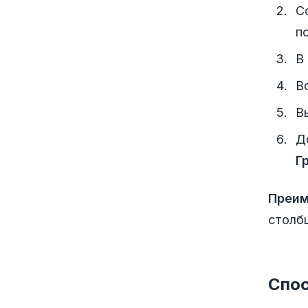
С
п
В
В
В
Д
Г
Преим
столб
Спос