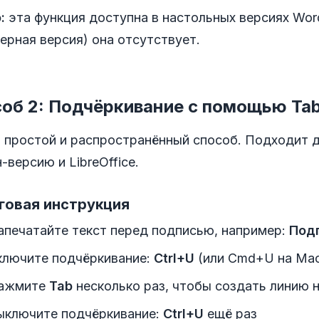
:
эта функция доступна в настольных версиях Word
ерная версия) она отсутствует.
об 2: Подчёркивание с помощью Ta
 простой и распространённый способ. Подходит д
-версию и LibreOffice.
говая инструкция
апечатайте текст перед подписью, например:
Под
ключите подчёркивание:
Ctrl+U
(или Cmd+U на Ma
ажмите
Tab
несколько раз, чтобы создать линию 
ыключите подчёркивание:
Ctrl+U
ещё раз