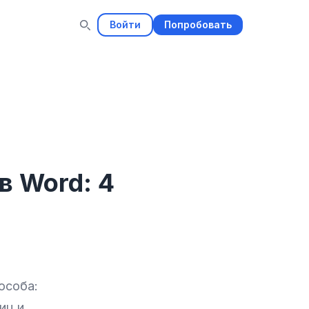
Войти
Попробовать
в Word: 4
особа:
иц и