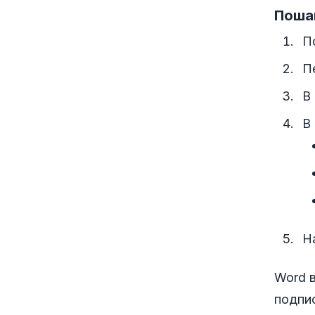
Поша
П
П
В
В
Н
Word в
подпи