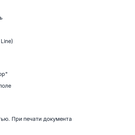
ь
 Line)
ор"
поле
тью. При печати документа