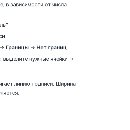
е, в зависимости от числа
ель"
си
→
Границы
→
Нет границ
: выделите нужные ячейки →
игает линию подписи. Ширина
няется.