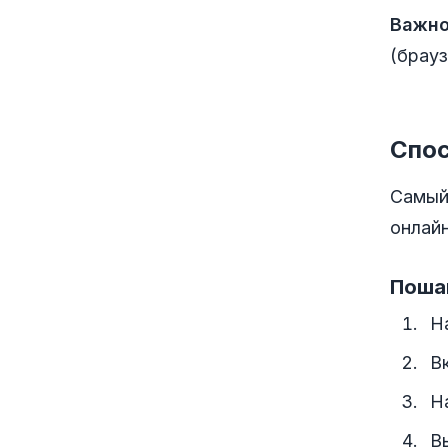
Важно
(брауз
Спос
Самый
онлайн
Поша
Н
В
Н
В