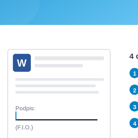
4 
W
1
2
3
Podpis:
4
(F.I.O.)