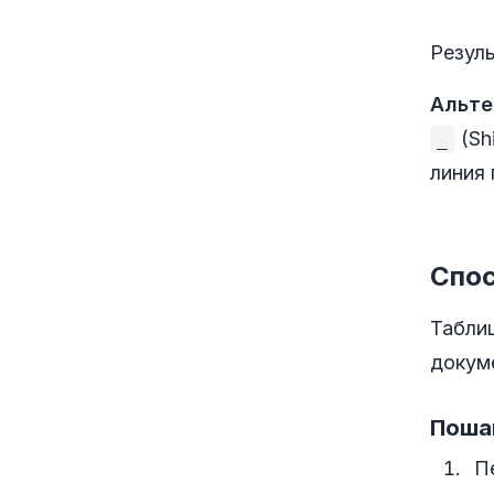
Резул
Альте
(Sh
_
линия 
Спос
Таблиц
докум
Поша
П