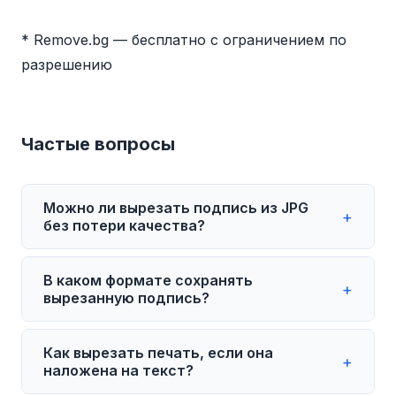
* Remove.bg — бесплатно с ограничением по
разрешению
Частые вопросы
Можно ли вырезать подпись из JPG
+
без потери качества?
JPG — формат со сжатием, поэтому при
В каком формате сохранять
каждом сохранении качество немного
+
вырезанную подпись?
падает. Чтобы минимизировать потери:
откройте исходный JPG, вырежьте
Сохраняйте в PNG. Этот формат
Как вырезать печать, если она
подпись и сразу сохраните в PNG. Не
поддерживает прозрачный фон и не
+
наложена на текст?
пересохраняйте промежуточные
теряет качество при сохранении. JPG не