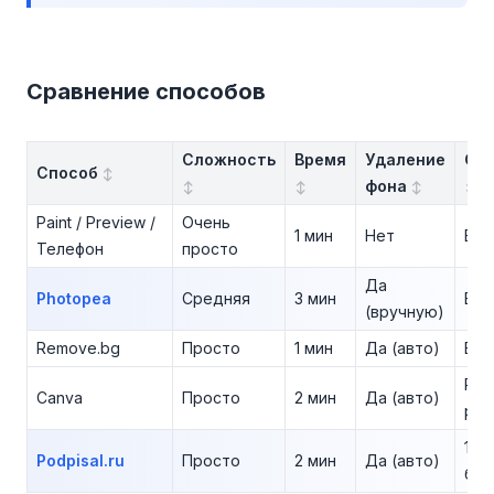
Сравнение способов
Сложность
Время
Удаление
Ст
Способ
фона
Paint / Preview /
Очень
1 мин
Нет
Бес
Телефон
просто
Да
Photopea
Средняя
3 мин
Бес
(вручную)
Remove.bg
Просто
1 мин
Да (авто)
Бес
Pro
Canva
Просто
2 мин
Да (авто)
руб
1-й
Podpisal.ru
Просто
2 мин
Да (авто)
бес