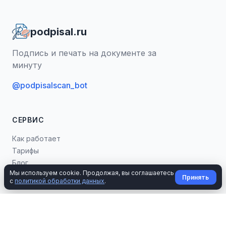
podpisal.ru
Подпись и печать на документе за
минуту
@podpisalscan_bot
СЕРВИС
Как работает
Тарифы
Блог
Мы используем cookie. Продолжая, вы соглашаетесь
Попробовать
Принять
с
политикой обработки данных
.
ИНСТРУМЕНТЫ
Калькуляторы