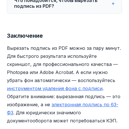
Что понадобится, чтобы вырезать
сервисах выбирайте разрешение 300 dpi.
личного использования полностью
+
подпись из PDF?
В Photopea при открытии PDF установите
законно. Однако использование чужой
Resolution 300 ppi.
подписи без разрешения подписанта
Чтобы извлечь подпись из PDF,
является правонарушением. Подпись —
понадобятся: сам документ в PDF с
это персональное средство
подписью, компьютер или смартфон и
Заключение
идентификации, и подделка подписи
доступ в интернет для онлайн-сервиса.
Вырезать подпись из PDF можно за пару минут.
преследуется по закону.
На весь процесс уходит 5-10 минут.
Для быстрого результата используйте
скриншот, для профессионального качества —
Photopea или Adobe Acrobat. А если нужно
убрать фон автоматически — воспользуйтесь
инструментом удаления фона с подписи
.
Обратите внимание: вырезанная подпись — это
изображение, а не
электронная подпись по 63-
ФЗ
. Для юридически значимого
документооборота может потребоваться КЭП.