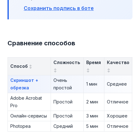
Сохранить подпись в боте
Сравнение способов
Сложность
Время
Качество
С
Способ
Скриншот +
Очень
1 мин
Среднее
Бе
обрезка
простой
Adobe Acrobat
Простой
2 мин
Отличное
Пл
Pro
Онлайн-сервисы
Простой
3 мин
Хорошее
Бе
Photopea
Средний
5 мин
Отличное
Бе