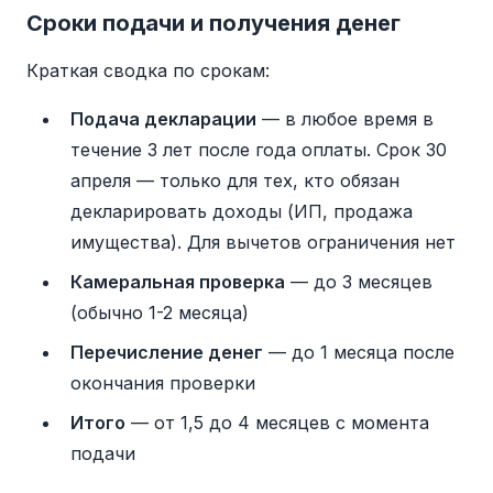
можно приложить и договор с чеками, но
справка 2-НДФЛ от работодателя или
Сроки подачи и получения денег
наличие справки значительно ускоряет
данные из личного кабинета ФНС,
Краткая сводка по срокам:
проверку и снижает риск отказа.
справка об оплате образовательных услуг
по форме КНД 1151158, договор с учебным
Подача декларации
— в любое время в
заведением, копия его лицензии и
течение 3 лет после года оплаты. Срок 30
платёжные документы — чеки, квитанции
апреля — только для тех, кто обязан
или выписки. Если вычет оформляют за
декларировать доходы (ИП, продажа
ребёнка, дополнительно понадобятся
имущества). Для вычетов ограничения нет
свидетельство о рождении и справка об
очной форме обучения.
Камеральная проверка
— до 3 месяцев
(обычно 1-2 месяца)
Перечисление денег
— до 1 месяца после
окончания проверки
Итого
— от 1,5 до 4 месяцев с момента
подачи