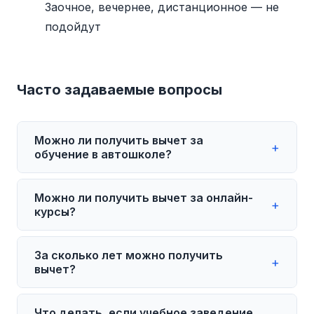
Заочное, вечернее, дистанционное — не
подойдут
Часто задаваемые вопросы
Можно ли получить вычет за
+
обучение в автошколе?
Да, если автошкола имеет лицензию на
Можно ли получить вычет за онлайн-
образовательную деятельность.
+
курсы?
Большинство автошкол в России такую
лицензию имеют. Запросите справку КНД
Да, если онлайн-школа имеет лицензию
За сколько лет можно получить
1151158 — и подавайте на вычет.
на образовательную деятельность. Курсы
+
вычет?
от Skillbox, GeekBrains, Нетология и
других крупных платформ обычно
Вычет можно получить за последние 3
Что делать, если учебное заведение