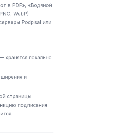
от в PDF», «Водяной
 PNG, WebP)
серверы Podpisal или
— хранятся локально
асширения и
ной страницы
ункцию подписания
ится.