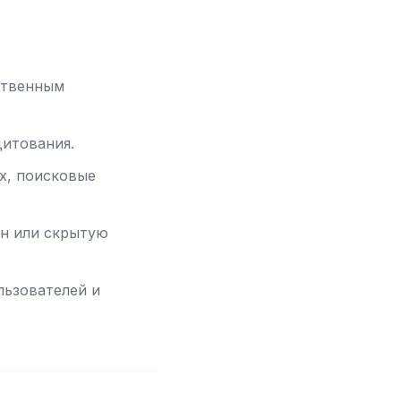
нственным
дитования.
х, поисковые
он или скрытую
льзователей и