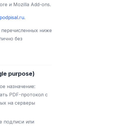
e и Mozilla Add-ons.
odpisal.ru
.
я перечисленных ниже
лично без
le purpose)
е назначение:
ать PDF-протокол с
ных на серверы
е подписи или