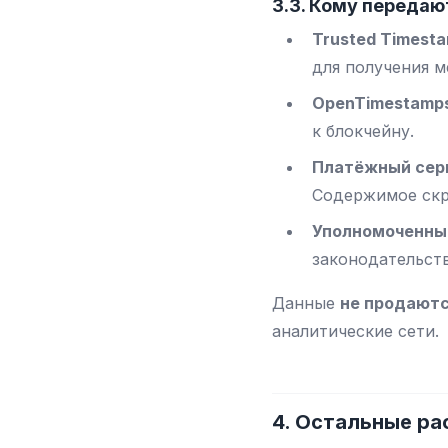
3.3. Кому переда
Trusted Timestam
для получения м
OpenTimestamps 
к блокчейну.
Платёжный сер
Содержимое скр
Уполномоченны
законодательст
Данные
не продают
аналитические сети.
4. Остальные р