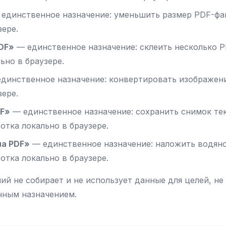
единственное назначение: уменьшить размер PDF-фай
зере.
DF»
— единственное назначение: склеить несколько P
ьно в браузере.
динственное назначение: конвертировать изображени
зере.
DF»
— единственное назначение: сохранить снимок те
отка локально в браузере.
на PDF»
— единственное назначение: наложить водяной
отка локально в браузере.
ий не собирает и не использует данные для целей, не
нным назначением.