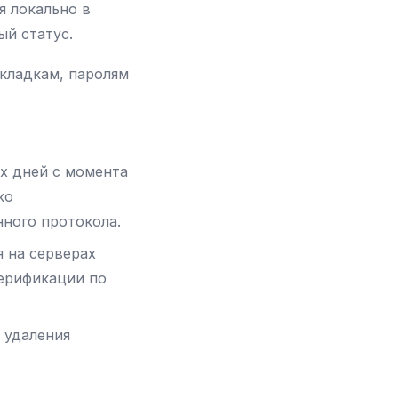
я локально в
ый статус.
кладкам, паролям
ых дней с момента
ко
ного протокола.
я на серверах
верификации по
о удаления