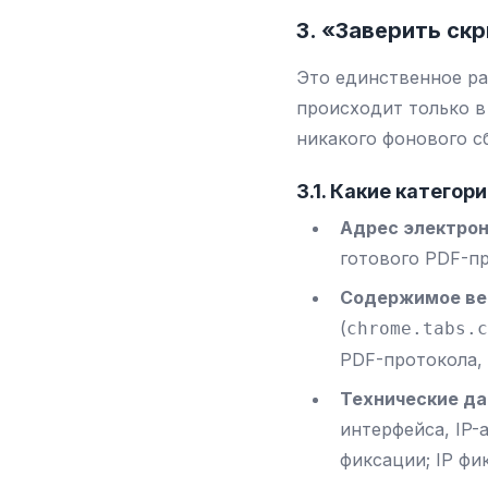
3. «Заверить ск
Это единственное ра
происходит только в
никакого фонового с
3.1. Какие катего
Адрес электрон
готового PDF-п
Содержимое ве
(
chrome.tabs.c
PDF-протокола,
Технические д
интерфейса, IP-
фиксации; IP фи