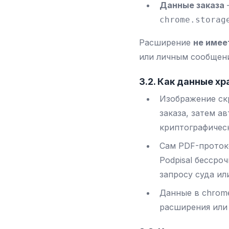
Данные заказа
—
chrome.storag
Расширение
не имее
или личным сообщен
3.2. Как данные х
Изображение скр
заказа, затем а
криптографичес
Сам PDF-протоко
Podpisal бессро
запросу суда ил
Данные в chrome
расширения или 