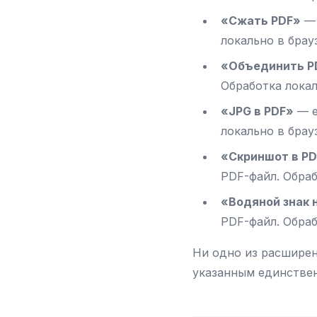
«Сжать PDF»
— 
локально в брау
«Объединить P
Обработка локал
«JPG в PDF»
— е
локально в брау
«Скриншот в P
PDF-файл. Обраб
«Водяной знак 
PDF-файл. Обраб
Ни одно из расширен
указанным единстве