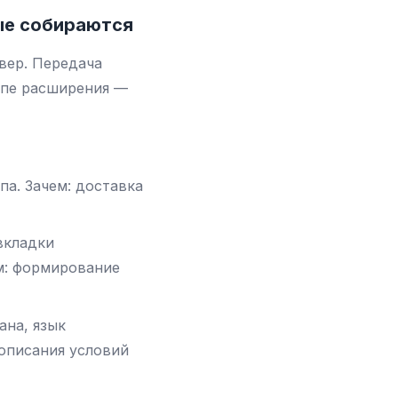
ные собираются
вер. Передача
апе расширения —
а. Зачем: доставка
вкладки
ем: формирование
ана, язык
 описания условий