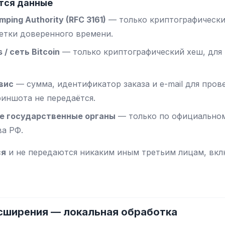
ются данные
ping Authority (RFC 3161)
— только криптографически
етки доверенного времени.
/ сеть Bitcoin
— только криптографический хеш, для
вис
— сумма, идентификатор заказа и e-mail для пров
иншота не передаётся.
е государственные органы
— только по официальном
ва РФ.
ся
и не передаются никаким иным третьим лицам, вкл
асширения — локальная обработка