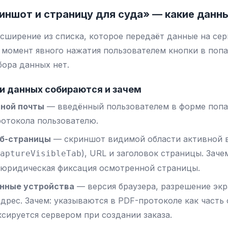
риншот и страницу для суда» — какие дан
сширение из списка, которое передаёт данные на сер
 момент явного нажатия пользователем кнопки в поп
бора данных нет.
рии данных собираются и зачем
ной почты
— введённый пользователем в форме попап
ротокола пользователю.
б-страницы
— скриншот видимой области активной 
), URL и заголовок страницы. Зач
aptureVisibleTab
 юридическая фиксация осмотренной страницы.
анные устройства
— версия браузера, разрешение экр
адрес. Зачем: указываются в PDF-протоколе как часть
ксируется сервером при создании заказа.