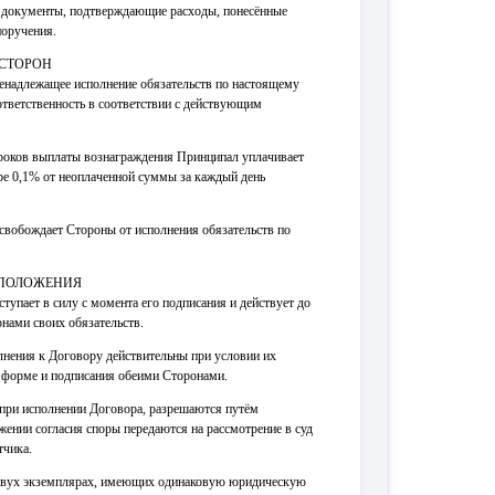
я документы, подтверждающие расходы, понесённые
поручения.
 СТОРОН
 ненадлежащее исполнение обязательств по настоящему
тветственность в соответствии с действующим
сроков выплаты вознаграждения Принципал уплачивает
ре 0,1% от неоплаченной суммы за каждый день
 освобождает Стороны от исполнения обязательств по
 ПОЛОЖЕНИЯ
тупает в силу с момента его подписания и действует до
нами своих обязательств.
олнения к Договору действительны при условии их
 форме и подписания обеими Сторонами.
при исполнении Договора, разрешаются путём
жении согласия споры передаются на рассмотрение в суд
тчика.
в двух экземплярах, имеющих одинаковую юридическую