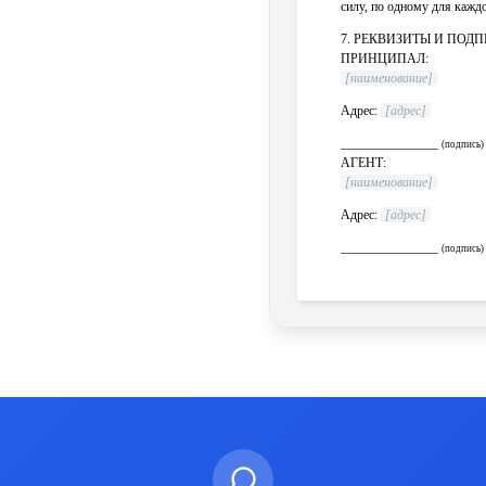
силу, по одному для кажд
7. РЕКВИЗИТЫ И ПОД
ПРИНЦИПАЛ:
[наименование]
Адрес:
[адрес]
_______________
(подпись)
АГЕНТ:
[наименование]
Адрес:
[адрес]
_______________
(подпись)