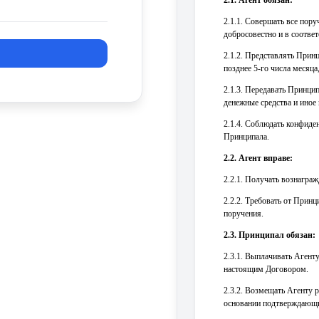
2.1. Агент обязан:
2.1.1. Совершать все пор
добросовестно и в соотве
2.1.2. Представлять Прин
позднее 5-го числа месяца
2.1.3. Передавать Принци
денежные средства и иное
2.1.4. Соблюдать конфиде
Принципала.
2.2. Агент вправе:
2.2.1. Получать вознагра
2.2.2. Требовать от Прин
поручения.
2.3. Принципал обязан:
2.3.1. Выплачивать Агент
настоящим Договором.
2.3.2. Возмещать Агенту 
основании подтверждающ