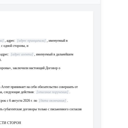
ла]
, адрес:
[адрес принципала]
, именуемый в
с одной стороны, и
 адрес:
[адрес агента]
, именуемый в дальнейшем
,
ороны», заключили настоящий Договор о
А
а Агент принимает на себя обязательство совершать от
ла, следующие действия:
[описание поручения]
.
рок с 6 августа 2026 г. по
[дата окончания]
.
ть субагентские договоры только с письменного согласия
ОСТИ СТОРОН