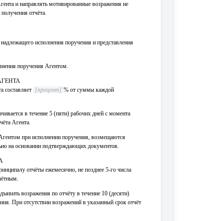
Агента и направлять мотивированные возражения не
 получения отчёта.
та надлежащего исполнения поручения и представления
олнения поручения Агентом.
АГЕНТА
та составляет
[процент]
% от суммы каждой
чивается в течение 5 (пяти) рабочих дней с момента
чёта Агента.
 Агентом при исполнении поручения, возмещаются
но на основании подтверждающих документов.
А
ринципалу отчёты ежемесячно, не позднее 5-го числа
чётным.
дъявить возражения по отчёту в течение 10 (десяти)
ения. При отсутствии возражений в указанный срок отчёт