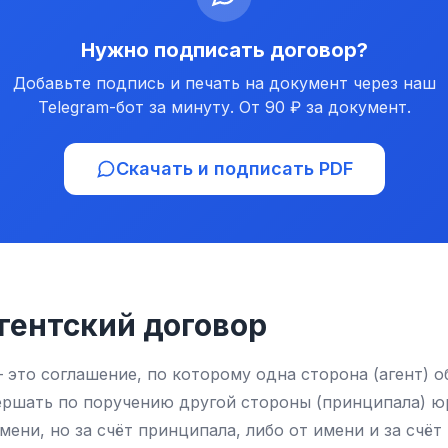
Нужно подписать договор?
Добавьте подпись и печать на документ через наш
Telegram-бот за минуту. От 90 ₽ за документ.
Скачать и подписать PDF
агентский договор
это соглашение, по которому одна сторона (агент) об
ршать по поручению другой стороны (принципала) ю
мени, но за счёт принципала, либо от имени и за счёт