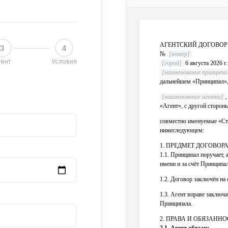
АГЕНТСКИЙ ДОГОВОР
3
4
№
[номер]
гент
Условия
[город]
6 августа 2026 г.
[наименование принципа
дальнейшем «Принципал», 
[наименование агента]
,
«Агент», с другой стороны
совместно именуемые «Ст
нижеследующем:
1. ПРЕДМЕТ ДОГОВОР
1.1. Принципал поручает, 
имени и за счёт Принципа
1.2. Договор заключён на с
1.3. Агент вправе заключа
Принципала.
2. ПРАВА И ОБЯЗАНН