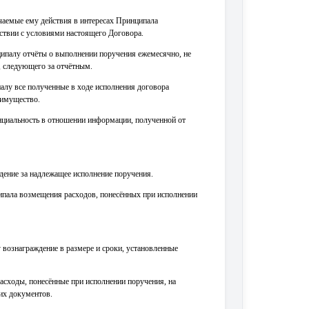
учаемые ему действия в интересах Принципала
тствии с условиями настоящего Договора.
ципалу отчёты о выполнении поручения ежемесячно, не
, следующего за отчётным.
палу все полученные в ходе исполнения договора
 имущество.
нциальность в отношении информации, полученной от
ждение за надлежащее исполнение поручения.
ципала возмещения расходов, понесённых при исполнении
у вознаграждение в размере и сроки, установленные
расходы, понесённые при исполнении поручения, на
их документов.