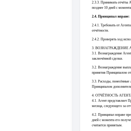
2.3.3. Принимать отчёты 
позднее 10 дней с момента
2.4. Принципал вправе:
2.4.1. Требовать от Аген
отчётности.
2.4.2. Проверять ход исп
3. ВОЗНАГРАЖДЕНИЕ 
3.1. Вознаграждение Аген
заключённой сделки.
3.2. Вознаграждение выпла
принятия Принципалом от
3.3. Расходы, понесённые
Принципалом дополнитель
4. ОТЧЁТНОСТЬ АГЕНТ
4.1. Агент представляет П
месяца, следующего за от
4.2. Принципал вправе пре
дней с момента его получ
считается принятым.