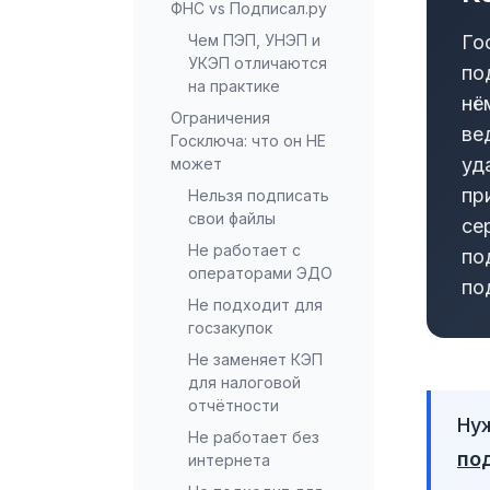
ФНС vs Подписал.ру
Го
Чем ПЭП, УНЭП и
УКЭП отличаются
по
на практике
нё
Ограничения
ве
Госключа: что он НЕ
уд
может
пр
Нельзя подписать
свои файлы
се
Не работает с
по
операторами ЭДО
по
Не подходит для
госзакупок
Не заменяет КЭП
для налоговой
отчётности
Нуж
Не работает без
по
интернета