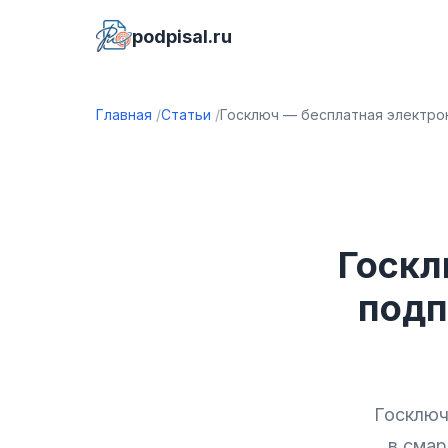
podpisal.ru
Главная
Статьи
Госключ — бесплатная электрон
Госкл
подп
Госключ
в смар