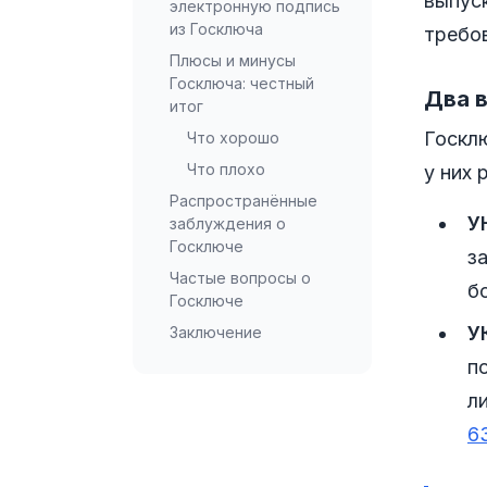
выпус
электронную подпись
из Госключа
требо
Плюсы и минусы
Госключа: честный
Два в
итог
Госкл
Что хорошо
Что плохо
у них 
Распространённые
У
заблуждения о
Госключе
з
Частые вопросы о
б
Госключе
У
Заключение
п
л
6