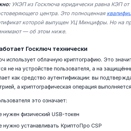
жно:
УКЭП из Госключа юридически равна КЭП от
остоверяющего центра. Это полноценная
квалифиц
тификат которой выпущен УЦ Минцифры. Но на пр
инимают — об этом ниже.
аботает Госключ технически
юч использует облачную криптографию. Это значи
тся не на устройстве пользователя, а на защищё
пает как средство аутентификации: вы подтвержд
рией, а криптографическая операция выполняется
льзователя это означает:
е нужен физический USB-токен
е нужно устанавливать КриптоПро CSP