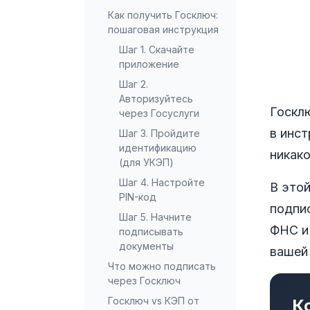
Как получить Госключ:
пошаговая инструкция
Шаг 1. Скачайте
приложение
Шаг 2.
Авторизуйтесь
Госкл
через Госуслуги
в инст
Шаг 3. Пройдите
идентификацию
никако
(для УКЭП)
Шаг 4. Настройте
В этой
PIN-код
подпис
Шаг 5. Начните
ФНС и
подписывать
документы
вашей
Что можно подписать
через Госключ
Госключ vs КЭП от
К