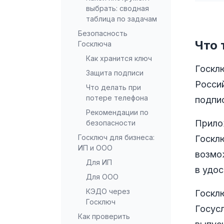
выбрать: сводная
таблица по задачам
Безопасность
Что 
Госключа
Как хранится ключ
Госкл
Защита подписи
Росси
Что делать при
потере телефона
подпи
Рекомендации по
Прилож
безопасности
Госключ для бизнеса:
Госкл
ИП и ООО
возмо
Для ИП
в удо
Для ООО
КЭДО через
Госкл
Госключ
Госус
Как проверить