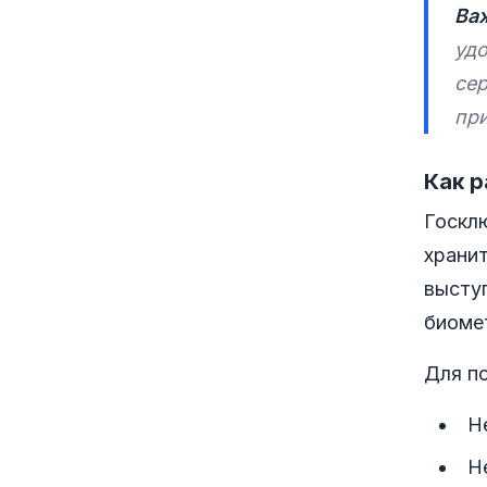
Ва
уд
сер
пр
Как р
Госкл
храни
высту
биомет
Для по
Н
Н