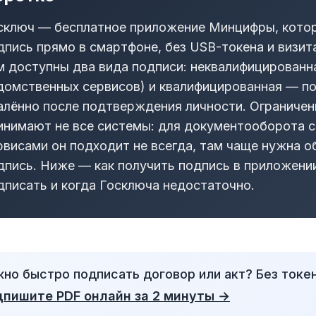
сключ — бесплатное приложение Минцифры, кото
дпись прямо в смартфоне, без USB-токена и визит
м доступны два вида подписи: неквалифицированна
домственных сервисов) и квалифицированная — по
алённо после подтверждения личности. Ограничени
инимают не все системы: для документооборота с
рвисами он подходит не всегда, там чаще нужна 
дпись. Ниже — как получить подпись в приложени
дписать и когда Госключа недостаточно.
но быстро подписать договор или акт? Без токе
дпишите PDF онлайн за 2 минуты →