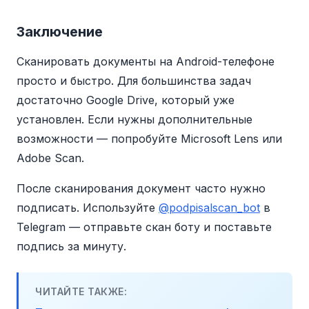
по умолчанию. Все страницы сохраняются
Telegram-бот
@podpisalscan_bot
. В
в один PDF-файл.
редакторе добавьте подпись (нарисуйте
Заключение
пальцем или загрузите готовую) и печать,
Сканировать документы на Android-телефоне
разместите в нужном месте и скачайте
просто и быстро. Для большинства задач
готовый документ. Подробнее — в статье
Как подписать PDF онлайн
.
достаточно Google Drive, который уже
установлен. Если нужны дополнительные
возможности — попробуйте Microsoft Lens или
Adobe Scan.
После сканирования документ часто нужно
подписать. Используйте
@podpisalscan_bot
в
Telegram — отправьте скан боту и поставьте
подпись за минуту.
ЧИТАЙТЕ ТАКЖЕ: