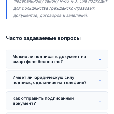
Федеральному закону №63-ФЗ. Она подходит
для большинства гражданско-правовых
документов, договоров и заявлений.
Часто задаваемые вопросы
Можно ли подписать документ на
+
смартфоне бесплатно?
Да, существуют бесплатные способы.
Имеет ли юридическую силу
Встроенные инструменты iOS и Android
+
подпись, сделанная на телефоне?
полностью бесплатны. Telegram-бот
@podpisalscan_bot позволяет подписать
Простая электронная подпись имеет
Как отправить подписанный
документ от 90 ₽ — быстро и удобно.
юридическую силу, если стороны
+
документ?
договорились о её использовании. Для
большинства договоров, актов и
После подписания через