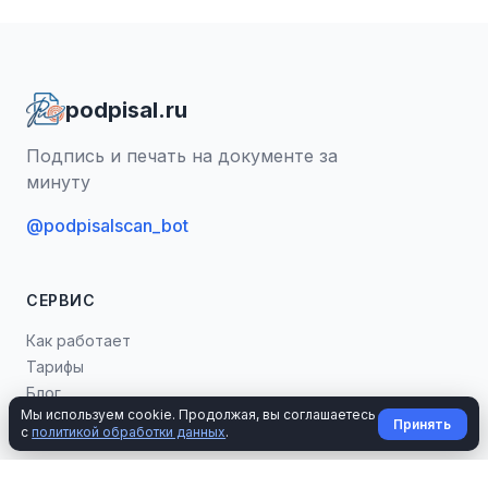
podpisal.ru
Подпись и печать на документе за
минуту
@podpisalscan_bot
СЕРВИС
Как работает
Тарифы
Блог
Мы используем cookie. Продолжая, вы соглашаетесь
Попробовать
Принять
с
политикой обработки данных
.
ИНСТРУМЕНТЫ