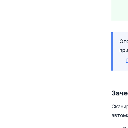
Отс
при
Заче
Скани
автом