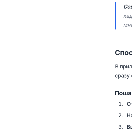
Сов
кад
мн
Спос
В прил
сразу 
Поша
О
Н
В