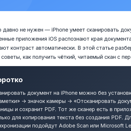
 давно не нужен — iPhone умеет сканировать док
енные приложения iOS распознают края документа
ают контраст автоматически. В этой статье разбе
советы, как получить чёткий, читаемый скан с пер
оротко
анировать документ на iPhone можно без установ
аметки» → значок камеры → «Отсканировать доку
аницы и сохранит PDF. Тот же сканер есть в прило
лько для копирования текста без создания PDF. Д
нхронизации подойдут Adobe Scan или Microsoft L