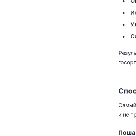
О
И
У
С
Резуль
госорг
Спос
Самый
и не т
Поша