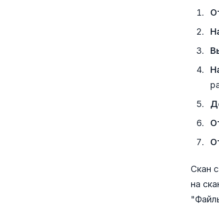
О
Н
В
Н
р
Д
О
О
Скан 
на ска
"Файл