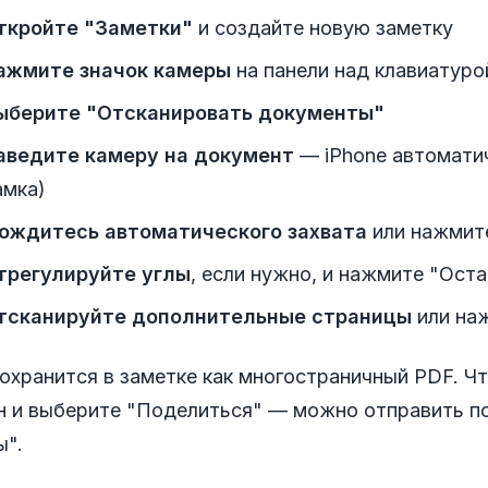
ткройте "Заметки"
и создайте новую заметку
ажмите значок камеры
на панели над клавиатуро
ыберите "Отсканировать документы"
аведите камеру на документ
— iPhone автомати
амка)
ождитесь автоматического захвата
или нажмите
трегулируйте углы
, если нужно, и нажмите "Ост
тсканируйте дополнительные страницы
или на
сохранится в заметке как многостраничный PDF. 
н и выберите "Поделиться" — можно отправить по 
ы".