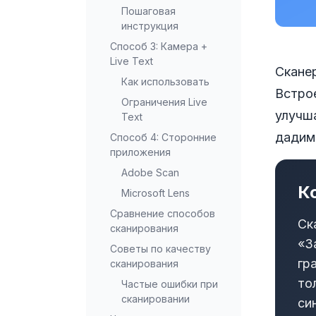
Пошаговая
инструкция
Способ 3: Камера +
Live Text
Сканер
Как использовать
Встро
Ограничения Live
улучш
Text
дадим 
Способ 4: Сторонние
приложения
Adobe Scan
К
Microsoft Lens
Сравнение способов
Ск
сканирования
«З
Советы по качеству
гр
сканирования
то
Частые ошибки при
сканировании
си