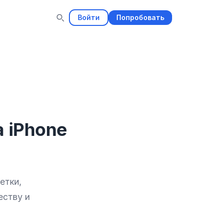
Войти
Попробовать
 iPhone
етки,
еству и