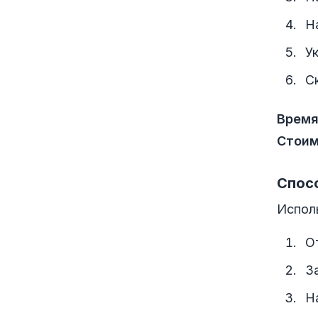
Н
У
С
Время
Стоим
Спосо
Исполь
О
З
Н