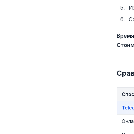
И
С
Время
Стоим
Срав
Спо
Tele
Онла