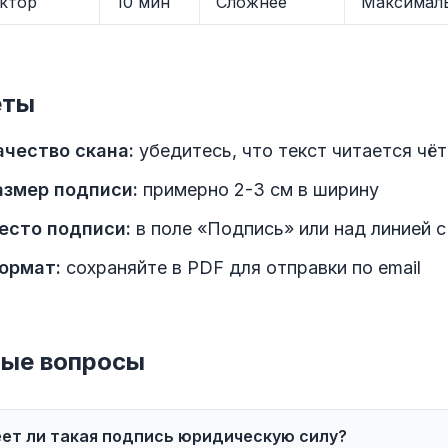
ктор
10 мин
Сложнее
Максимал
еты
ачество скана:
убедитесь, что текст читается чёт
азмер подписи:
примерно 2-3 см в ширину
есто подписи:
в поле «Подпись» или над линией 
ормат:
сохраняйте в PDF для отправки по email
ые вопросы
ет ли такая подпись юридическую силу?