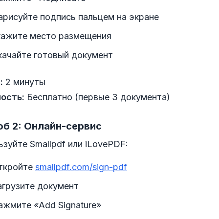
арисуйте подпись пальцем на экране
кажите место размещения
качайте готовый документ
:
2 минуты
ость:
Бесплатно (первые 3 документа)
б 2: Онлайн-сервис
зуйте Smallpdf или iLovePDF:
ткройте
smallpdf.com/sign-pdf
агрузите документ
ажмите «Add Signature»