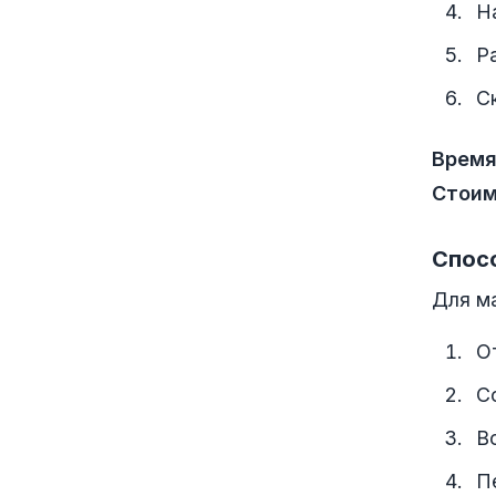
Н
Р
С
Время
Стоим
Спосо
Для ма
О
С
В
П