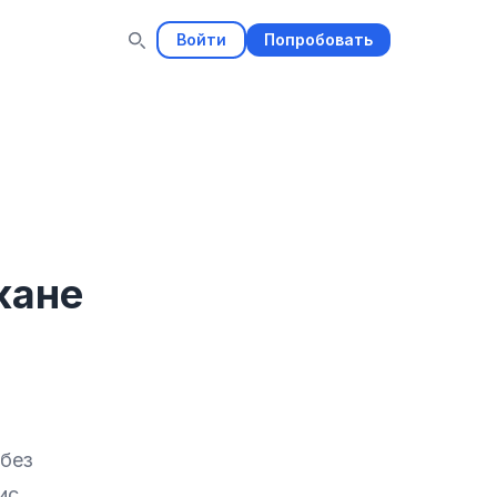
Войти
Попробовать
кане
 без
ис,