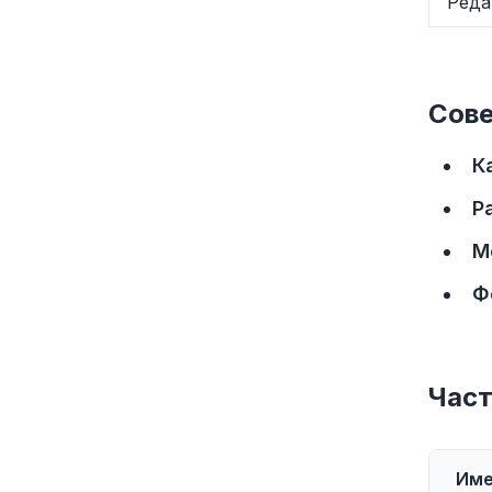
Реда
Сов
К
Р
М
Ф
Част
Име