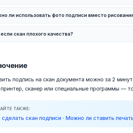
 согласно 63-ФЗ простая электронная подпись пр
но ли использовать фото подписи вместо рисовани
ственноручной при наличии соглашения сторон. 
ументов этого достаточно.
 можно сфотографировать подпись на белой бумаг
 если скан плохого качества?
. Для лучшего качества используйте хорошее осв
росите отправить документ заново в лучшем каче
 невозможно — подписать можно, но качество ит
лючение
вить подпись на скан документа можно за 2 мину
 принтер, сканер или специальные программы — т
АЙТЕ ТАКЖЕ:
 сделать скан подписи
·
Можно ли ставить печать