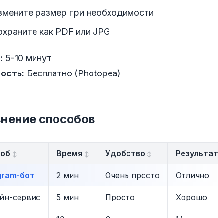
змените размер при необходимости
охраните как PDF или JPG
:
5-10 минут
ость:
Бесплатно (Photopea)
нение способов
соб
Время
Удобство
Результат
gram-бот
2 мин
Очень просто
Отлично
йн-сервис
5 мин
Просто
Хорошо