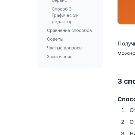
сервис
Способ 3:
Графический
редактор
Сравнение способов
Советы
Получи
Частые вопросы
можно
Заключение
3 сп
Спосо
О
О
Н