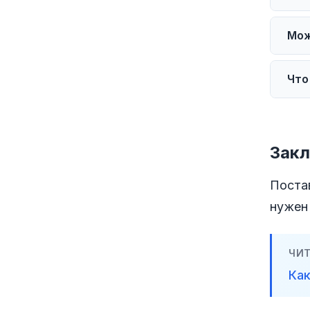
Да,
Мож
соб
док
Да,
Что
фон
Поп
это
же.
Зак
Поста
нужен
ЧИТ
Как