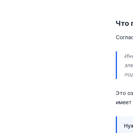
Что 
Согла
Ин
эл
по
Это о
имеет
Нуж