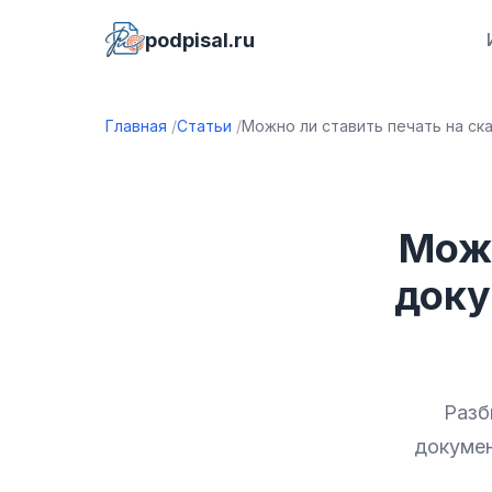
podpisal.ru
Главная
Статьи
Можно ли ставить печать на ск
Можн
доку
Разб
докумен