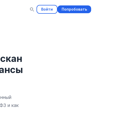
Войти
Попробовать
 скан
юансы
анный
ФЗ и как