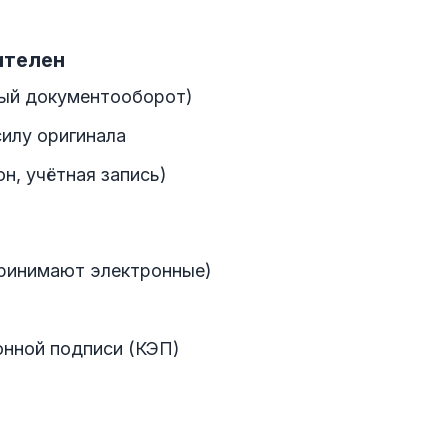
ителен
ный документооборот)
силу оригинала
н, учётная запись)
принимают электронные)
нной подписи (КЭП)