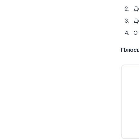
Д
Д
О
Плюс