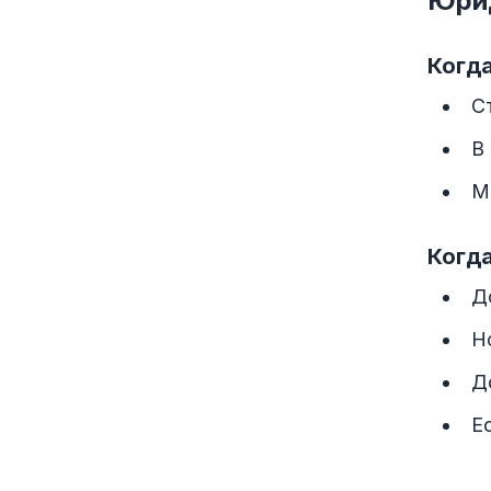
Юри
Когд
С
В
М
Когд
Д
Н
Д
Е