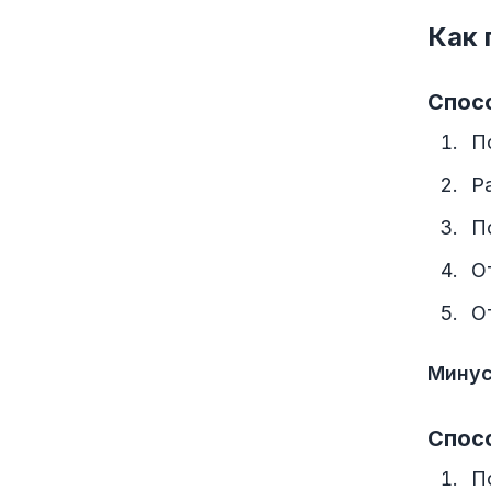
Как 
Спосо
П
Р
П
О
О
Минус
Спосо
П