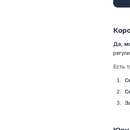
Коро
Да, м
регул
Есть т
С
С
Э