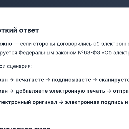
ткий ответ
ожно
— если стороны договорились об электронн
ируется Федеральным законом №63-ФЗ «Об электр
ри сценария:
кан → печатаете → подписываете → сканирует
кан → добавляете электронную печать → отпр
лектронный оригинал → электронная подпись и