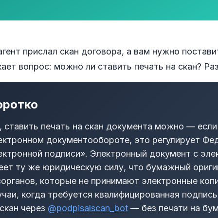
гент прислал скан договора, а вам нужно постави
ает вопрос: можно ли ставить печать на скан? Р
оротко
, ставить печать на скан документа можно — есл
ектронном документообороте, это регулирует Ф
ектронной подписи». Электронный документ с эле
еет ту же юридическую силу, что бумажный ориги
сорганов, которые не принимают электронные копи
учаи, когда требуется квалифицированная подпись
 скан через
@podpisalscan_bot
— без печати на бум