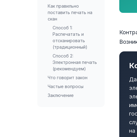
Как правильно
поставить печать на
скан
Способ 1:
Контра
Распечатать и
отсканировать
Возник
(традиционный)
Способ 2:
Электронная печать
К
(рекомендуем)
Что говорит закон
Да
Частые вопросы
эл
Заключение
эл
им
го
сл
на