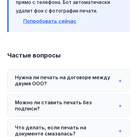
прямо с телефона. Бот автоматически
удалит фон с фотографии печати.
Попробовать сейчас
Частые вопросы
Нужна ли печать на договоре между
+
двумя ООО?
Нет, с 2015 года (82-ФЗ) печать для ООО
Можно ли ставить печать без
не обязательна. Договор имеет
+
подписи?
юридическую силу и без печати, если
подписан уполномоченными лицами.
Печать без подписи не придаёт
Что делать, если печать на
Однако если в уставе одной из сторон
документу юридической силы. Подпись
+
документе смазалась?
закреплено наличие печати — её лучше