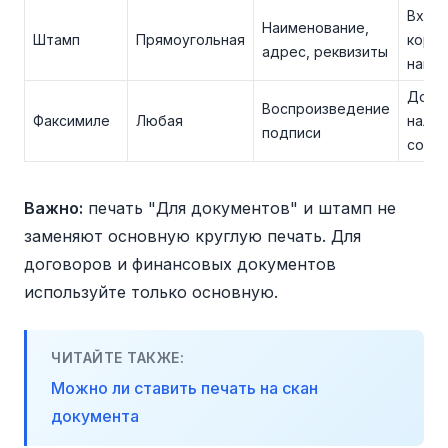
Вход
Наименование,
Штамп
Прямоугольная
корр
адрес, реквизиты
накл
Догов
Воспроизведение
Факсимиле
Любая
налич
подписи
согла
Важно:
печать "Для документов" и штамп не
заменяют основную круглую печать. Для
договоров и финансовых документов
используйте только основную.
ЧИТАЙТЕ ТАКЖЕ:
Можно ли ставить печать на скан
документа