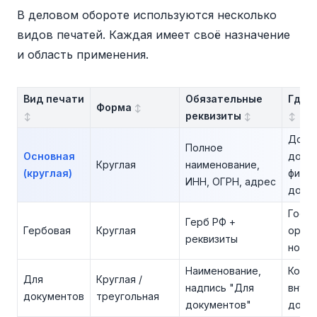
В деловом обороте используются несколько
видов печатей. Каждая имеет своё назначение
и область применения.
Вид печати
Обязательные
Где 
Форма
реквизиты
Дого
Полное
Основная
дове
Круглая
наименование,
(круглая)
фина
ИНН, ОГРН, адрес
доку
Госу
Герб РФ +
Гербовая
Круглая
орган
реквизиты
нота
Наименование,
Копии
Для
Круглая /
надпись "Для
внут
документов
треугольная
документов"
доку