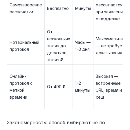
Самозаверение
рассыпается
Бесплатно
Минуты
распечатки
при заявлении
о подделке
От
нескольких
Максимальная
Нотариальный
Часы —
тысяч до
— не требует
протокол
1–3 дня
десятков
доказывания
тысяч ₽
Онлайн-
Высокая —
протокол с
1–2
встроенные
От 490 ₽
меткой
минуты
URL, время и
времени
хеш
Закономерность: способ выбирают не по