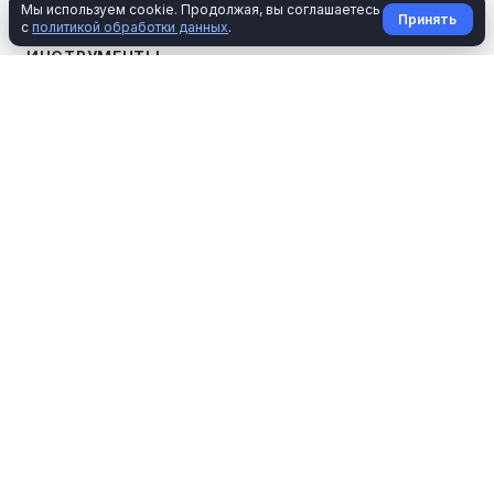
Мы используем cookie. Продолжая, вы соглашаетесь
Принять
с
политикой обработки данных
.
ИНСТРУМЕНТЫ
Калькуляторы
Шаблоны документов
Статьи
Справка об образовании
Справка о лечении
Справка о спорте
Справка о пенсионных взносах
Справка о страховых взносах
Заверить скриншот
ДКП автомобиля
Проверка ЭП
ИНФОРМАЦИЯ
Политика конфиденциальности
Пользовательское соглашение