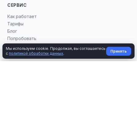
СЕРВИС
Как работает
Тарифы
Блог
Попробовать
Мы используем cookie. Продолжая, вы соглашаетесь
Принять
с
политикой обработки данных
.
ИНСТРУМЕНТЫ
Калькуляторы
Шаблоны документов
Статьи
Справка об образовании
Справка о лечении
Справка о спорте
Справка о пенсионных взносах
Справка о страховых взносах
Заверить скриншот
ДКП автомобиля