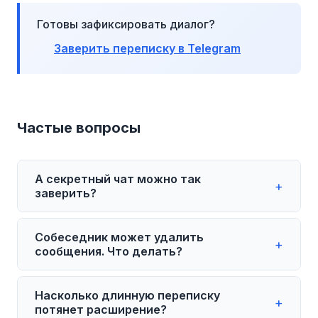
Готовы зафиксировать диалог?
Заверить переписку в Telegram
Частые вопросы
А секретный чат можно так
+
заверить?
Нет. Секретные чаты Telegram живут
Собеседник может удалить
только на одном устройстве и в веб-
+
сообщения. Что делать?
версии не отображаются. Через
расширение фиксируются обычные
В Telegram сообщение можно удалить у
Насколько длинную переписку
облачные диалоги, группы и каналы.
обеих сторон без ограничения по
+
потянет расширение?
Секретный чат можно зафиксировать
времени. Поэтому правило простое: