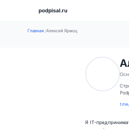
podpisal.ru
Главная
Алексей Ярмоц
А
Осн
Стр
Podp
t.me
Я IT-предпринимат