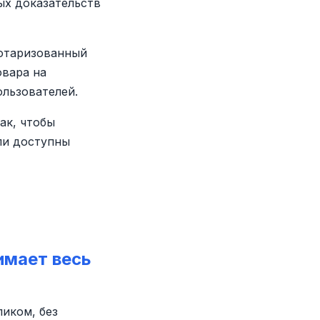
ых доказательств
нотаризованный
овара на
льзователей.
ак, чтобы
ли доступны
имает весь
ликом, без