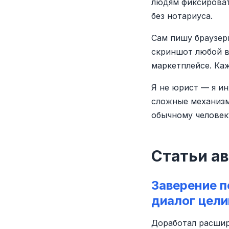
людям фиксироват
без нотариуса.
Сам пишу браузер
скриншот любой в
маркетплейсе. Ка
Я не юрист — я ин
сложные механизм
обычному человеку
Статьи а
Заверение п
диалог цел
Доработал расшир