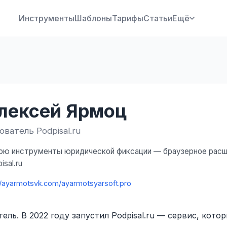
Инструменты
Шаблоны
Тарифы
Статьи
Ещё
лексей Ярмоц
ователь Podpisal.ru
ою инструменты юридической фиксации — браузерное расш
isal.ru
/ayarmots
vk.com/ayarmots
yarsoft.pro
ель. В 2022 году запустил Podpisal.ru — сервис, кото