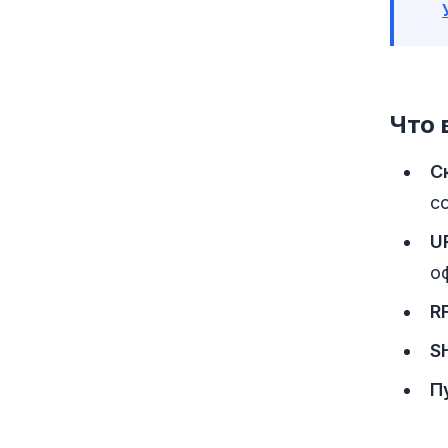
Что 
С
с
U
о
R
S
П