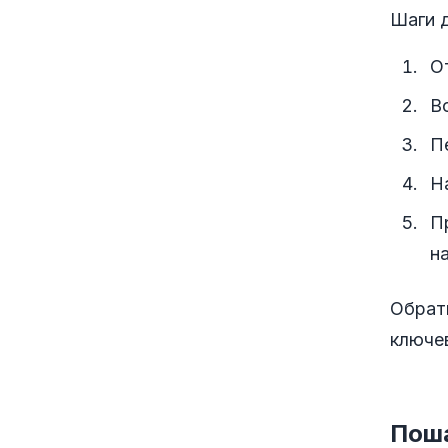
Шаги д
О
В
П
Н
П
н
Обрати
ключев
Поша