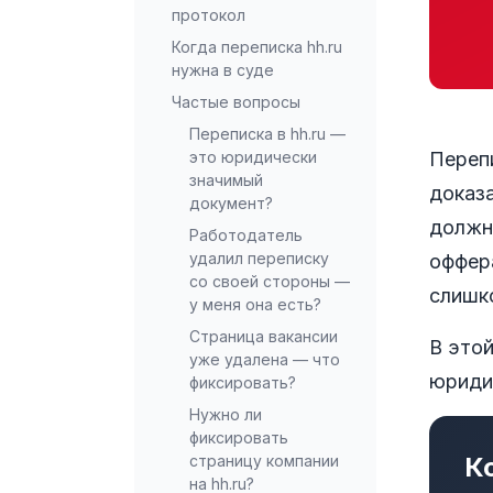
протокол
Когда переписка hh.ru
нужна в суде
Частые вопросы
Переписка в hh.ru —
Переп
это юридически
значимый
доказ
документ?
должно
Работодатель
удалил переписку
оффер
со своей стороны —
слишк
у меня она есть?
Страница вакансии
В этой
уже удалена — что
юриди
фиксировать?
Нужно ли
фиксировать
К
страницу компании
на hh.ru?