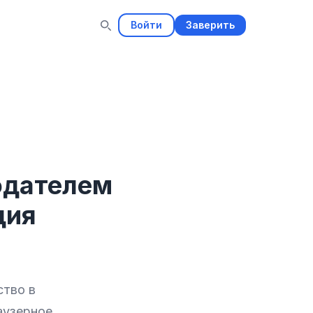
Войти
Заверить
одателем
ция
ство в
аузерное