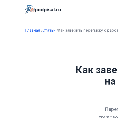
podpisal.ru
Главная
Статьи
Как заверить переписку с работ
Как зав
на
Переп
трудово