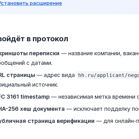
Установить расширение
войдёт в протокол
криншоты переписки
— название компании, вакан
ообщений с датами.
RL страницы
— адрес вида
hh.ru/applicant/neg
фициальный источник.
FC 3161 timestamp
— независимая метка времени от
HA-256 хеш документа
— исключает подделку по
убличная страница верификации
— для онлайн-п