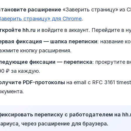
становите расширение
«Заверить страницу» из C
Заверить страницу» для Chrome
.
ткройте hh.ru
и войдите в аккаунт. Перейдите в 
ервая фиксация — шапка переписки
: название к
ажмите кнопку расширения.
ледующие фиксации — переписка
: прокрутите в
90 ₽ за каждую.
олучите PDF-протоколы
на email с RFC 3161 tim
окумента.
фиксировать переписку с работодателем на hh.
ариуса, через расширение для браузера.