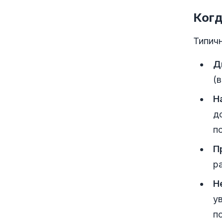
Когд
Типичн
Д
(
Н
д
п
П
р
Н
у
п