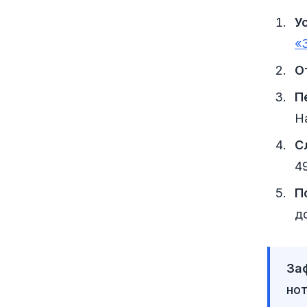
У
«
О
П
Н
С
4
П
д
За
нот