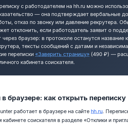
реписку с работодателем на hh.ru можно использо
казательство — она подтверждает вербальные до
боты, отказ по звонку или давление рекрутера. О
жет отклонить, если работодатель заявит о подд
т через браузер: в протоколе останутся название 
крутера, тексты сообщений с датами и независима
кие переписки
«Заверить страницу»
(490 ₽) — рас
 личного кабинета соискателя.
u в браузере: как открыть переписку
nter работает в браузере на сайте
hh.ru
. Перепис
 кабинете соискателя в разделе «Отклики и пригл