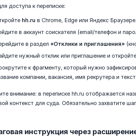
ля доступа к переписке:
ткройте
hh.ru
в Chrome, Edge или Яндекс Браузере
ойдите в аккаунт соискателя (email/телефон и паро
ерейдите в раздел
«Отклики и приглашения»
(кн
айдите нужный отклик или приглашение и откройте
рокрутите к фрагменту, который нужно зафиксиров
азвание компании, вакансия, имя рекрутера и текс
те внимание: в переписке hh.ru отображается наз
ой контекст для суда. Обязательно захватите шап
говая инструкция через расширени