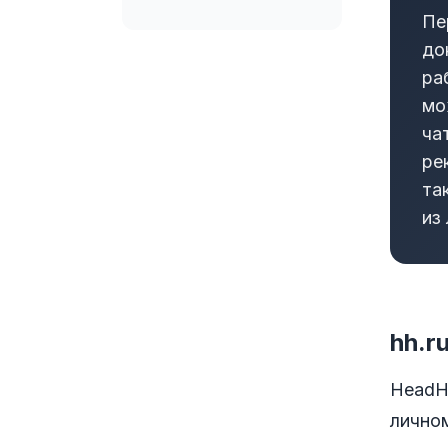
Пе
до
ра
мо
ча
ре
та
из
hh.r
HeadHu
личном