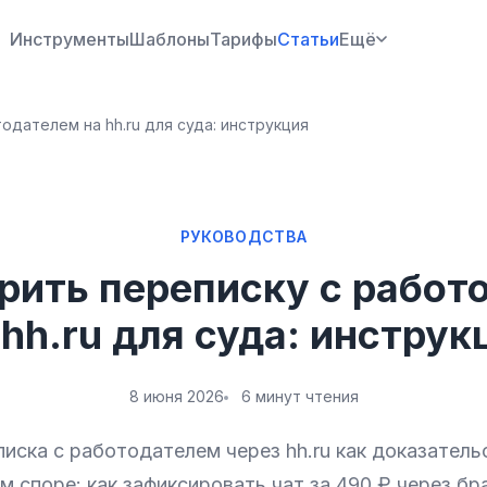
Инструменты
Шаблоны
Тарифы
Статьи
Ещё
одателем на hh.ru для суда: инструкция
РУКОВОДСТВА
ерить переписку с работ
 hh.ru для суда: инструк
8 июня 2026
6 минут чтения
иска с работодателем через hh.ru как доказатель
м споре: как зафиксировать чат за 490 ₽ через бр