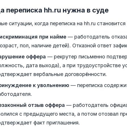
а переписка hh.ru нужна в суде
ые ситуации, когда переписка на hh.ru становитс
искриминация при найме
— работодатель отказа
возраст, пол, наличие детей). Отказной ответ зафи
арушение оффера
— рекрутер письменно подтвер
олжность, дата выхода), а при трудоустройстве у
одтверждает вербальные договорённости.
ринуждение к увольнению
— переписка содержит
аботодателя.
езаконный отзыв оффера
— работодатель официал
волился с предыдущего места, а потом отозвал п
одтверждает факт приглашения.