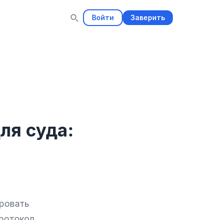
Войти
Заверить
ля суда:
ировать
протокол