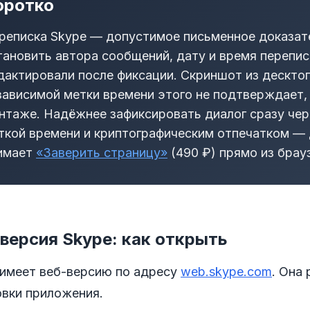
оротко
реписка Skype — допустимое письменное доказат
тановить автора сообщений, дату и время переписк
дактировали после фиксации. Скриншот из дескто
зависимой метки времени этого не подтверждает, 
нтаже. Надёжнее зафиксировать диалог сразу чер
ткой времени и криптографическим отпечатком — 
имает
«Заверить страницу»
(490 ₽) прямо из брауз
версия Skype: как открыть
 имеет веб-версию по адресу
web.skype.com
. Она
овки приложения.