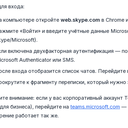
ля входа:
а компьютере откройте
web.skype.com
в Chrome и
ажмите «Войти» и введите учётные данные Microsof
ype/Microsoft).
сли включена двухфакторная аутентификация — п
crosoft Authenticator или SMS.
осле входа отобразится список чатов. Перейдите 
рокрутите к фрагменту переписки, который нужно 
те внимание: если у вас корпоративный аккаунт T
для бизнеса), перейдите на
teams.microsoft.com
— 
рение работает так же.