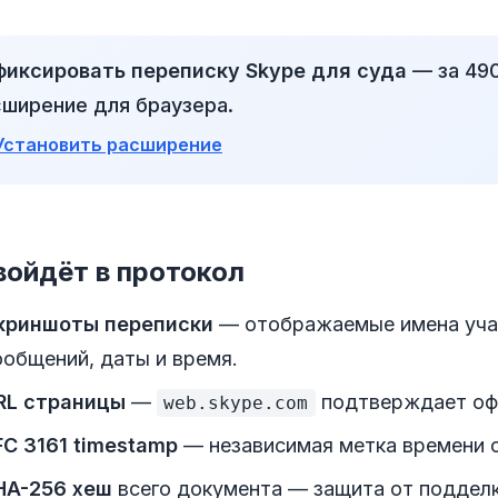
фиксировать переписку Skype для суда
— за 490
ширение для браузера.
Установить расширение
войдёт в протокол
криншоты переписки
— отображаемые имена учас
ообщений, даты и время.
RL страницы
—
подтверждает офи
web.skype.com
FC 3161 timestamp
— независимая метка времени от
HA-256 хеш
всего документа — защита от подделк