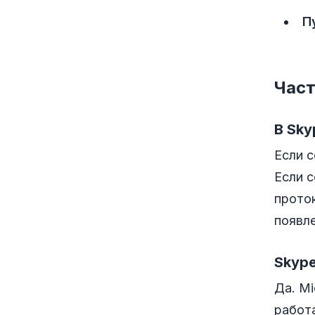
П
Част
В Sk
Если 
Если 
прото
появле
Skype
Да. Mi
работа