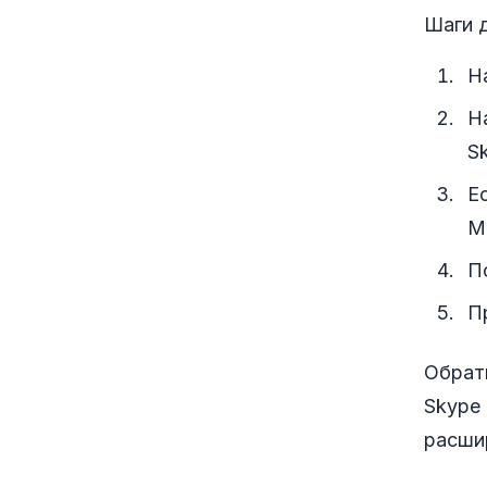
Шаги д
Н
Н
Sk
Е
Mi
П
П
Обрати
Skype 
расши