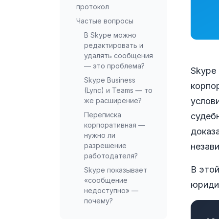
протокол
Частые вопросы
В Skype можно
редактировать и
удалять сообщения
— это проблема?
Skype
Skype Business
корпо
(Lync) и Teams — то
услов
же расширение?
Переписка
судеб
корпоративная —
доказ
нужно ли
незав
разрешение
работодателя?
В этой
Skype показывает
«сообщение
юриди
недоступно» —
почему?