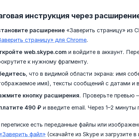
говая инструкция через расширени
становите расширение
«Заверить страницу» из C
Заверить страницу» для Chrome
.
ткройте web.skype.com
и войдите в аккаунт. Пер
рокрутите к нужному фрагменту.
бедитесь
, что в видимой области экрана: имя со
тображаемое имя), тексты сообщений с датами и 
ажмите кнопку расширения
. Проверьте превью —
платите 490 ₽
и введите email. Через 1–2 минуты
в переписке есть переданные файлы или изображен
«Заверить файл»
(скачайте из Skype и загрузите в