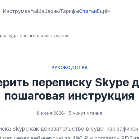
Инструменты
Шаблоны
Тарифы
Статьи
Ещё
для суда: пошаговая инструкция
РУКОВОДСТВА
ерить переписку Skype д
пошаговая инструкция
8 июня 2026
5 минут чтения
ска Skype как доказательство в суде: как зафикс
 чат через веб-версию за 490 ₽ и получить PDF-