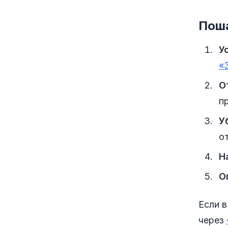
Поша
У
«
О
п
У
о
Н
О
Если 
через