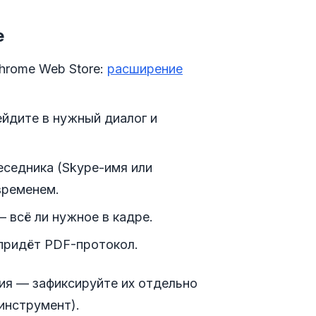
е
hrome Web Store:
расширение
ейдите в нужный диалог и
беседника (Skype-имя или
временем.
 всё ли нужное в кадре.
 придёт PDF-протокол.
ия — зафиксируйте их отдельно
 инструмент).