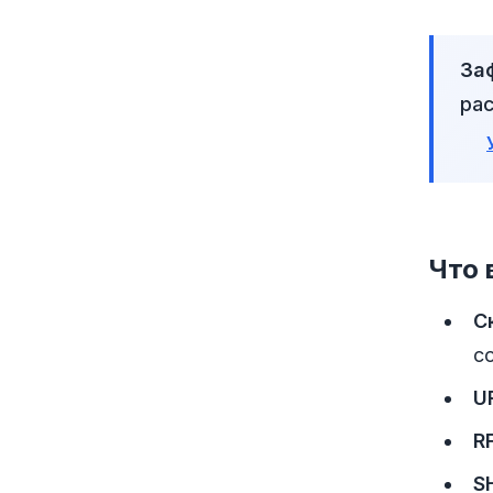
За
рас
Что 
С
с
U
R
S