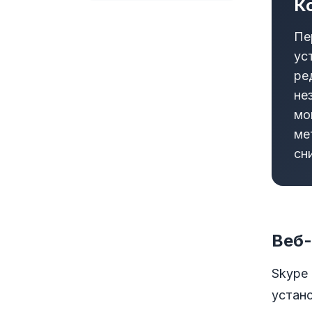
К
Пе
ус
ре
не
мо
ме
сн
Веб-
Skype
устан